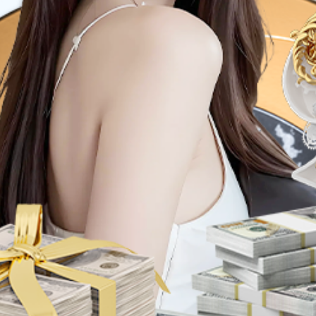
年度数据科技应用奖
最具用户满意度平台
数据安全护盾
体系构建平台安全屏障，确保用户访问、操作、交互等环节的数