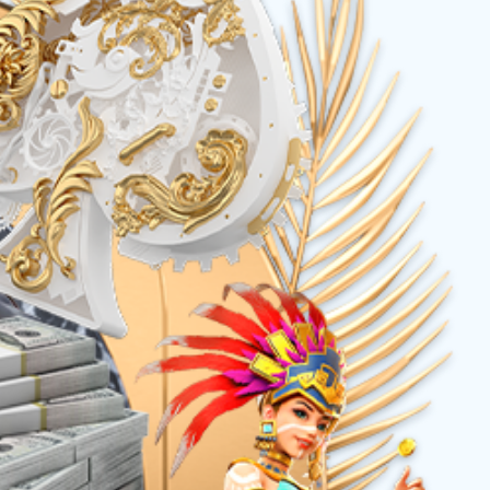
2024 年度行业推荐平台
据隐私始终处于安全状态。