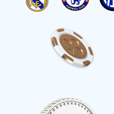
安全，并对内容体验进行持续优化。
5. 用户权利
您可随时查看、修改、删除自己的信息，或撤销
请注销账号以终止服务。
开云体育 致力