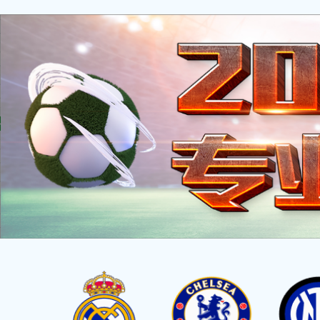
1. 引言与声明
本平台致力于打造一个值得信赖的开云体育赛事
息的保密与使用安全。使用服务即代表您已了解
3. 信息使用目的
所收集的信息将主要用于识别用户身份、提供开