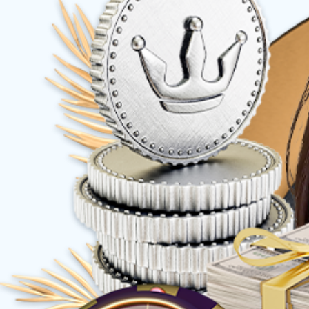
2023 年度安全认证奖
开云体育以严谨的数据加密